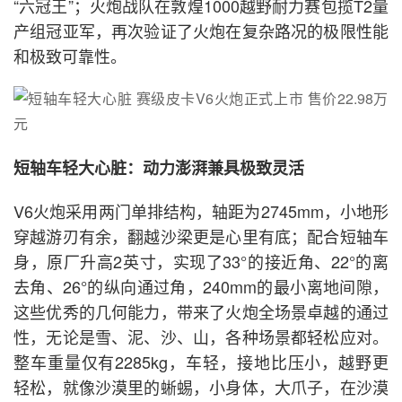
“六冠王”；火炮战队在敦煌1000越野耐力赛包揽T2量
产组冠亚军，再次验证了火炮在复杂路况的极限性能
和极致可靠性。
短轴车轻大心脏：动力澎湃兼具极致灵活
V6火炮采用两门单排结构，轴距为2745mm，小地形
穿越游刃有余，翻越沙梁更是心里有底；配合短轴车
身，原厂升高2英寸，实现了33°的接近角、22°的离
去角、26°的纵向通过角，240mm的最小离地间隙，
这些优秀的几何能力，带来了火炮全场景卓越的通过
性，无论是雪、泥、沙、山，各种场景都轻松应对。
整车重量仅有2285kg，车轻，接地比压小，越野更
轻松，就像沙漠里的蜥蜴，小身体，大爪子，在沙漠