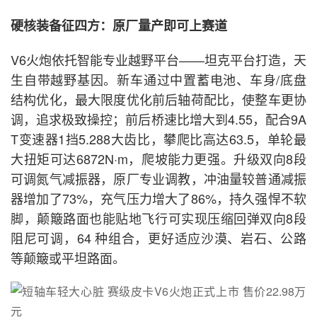
硬核装备征四方：原厂量产即可上赛道
V6火炮依托智能专业越野平台——坦克平台打造，天
生自带越野基因。新车通过中置蓄电池、车身/底盘
结构优化，最大限度优化前后轴荷配比，使整车更协
调，追求极致操控；前后桥速比增大到4.55，配合9A
T变速器1挡5.288大齿比，攀爬比高达63.5，单轮最
大扭矩可达6872N·m，爬坡能力更强。升级双向8段
可调氮气减振器，原厂专业调教，冲油量较普通减振
器增加了73%，充气压力增大了86%，持久强悍不软
脚，颠簸路面也能贴地飞行可实现压缩回弹双向8段
阻尼可调，64 种组合，更好适应沙漠、岩石、公路
等颠簸或平坦路面。