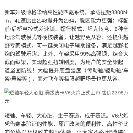
新车升级博格华纳高性能四驱系统，承载扭矩3300N·
m，4L速比由2.48提升为2.64，脱困能力更强；标配
前/后桥电控式差速锁、蠕行模式、坦克转弯、6种全
地形驾驶模式等硬核装备，让越野更从容；还提供越
野专家模式，可一键关闭电子辅助设备，满足越野老
炮的驾驶乐趣。此外，车架采用99%高强钢，结合大
截面纵梁，实现超强扭转刚度，为用户的安全架起一
道坚固防线！大幅提升底盘强度（传动轴/驱动轴/车
架/悬架等 ) ，面对飞车等极限越野场景也更从容。
短轴、车轻、大心脏，生于赛道，成于赛道。V6火炮
凭借赛事验证的性能、原厂改装的便利性、高性价比
的价格以及极致的越野体验，让大家不必因“改装门