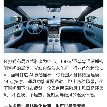
环抱式布局以驾驶者为中心，1.97㎡巨幕穹顶消解密
闭空间的局促，光线自然漫入车厢。行业首创超软 C
VU 面料打造 AI 云感座椅，依托国人身体数据建模，
14 点按摩、通风功能适配通勤、跑山两种场景，坐
下瞬间卸下城市疲惫。仪表台两端微风出风口循环柔
风，不直吹、不燥热，复刻湖畔微风的温润体感。
一车多用：是移动化妆间，也可以是露营房