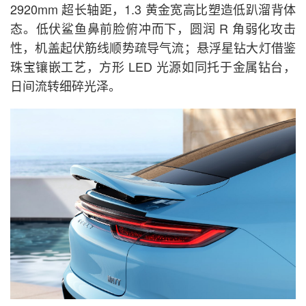
2920mm 超长轴距，1.3 黄金宽高比塑造低趴溜背体
态。低伏鲨鱼鼻前脸俯冲而下，圆润 R 角弱化攻击
性，机盖起伏筋线顺势疏导气流；悬浮星钻大灯借鉴
珠宝镶嵌工艺，方形 LED 光源如同托于金属钻台，
日间流转细碎光泽。