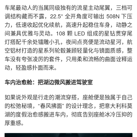
车尾最动人的当属同级独有的流星主动尾翼，三档可
调结构藏而不露，22.5° 全开角度可输出 508N 下压
力，低速收起优化续航，高速升起稳住车身，动静之
间兼具优雅与灵动。108 颗 LED 组成的星钻贯穿尾
灯搭配千余处镭雕小孔，夜间点亮便是流动星河，航
空铝材打造的星系列轮毂兼顾轻量化与镜面质感，整
车没有夸张凌厉的套件，只用柔和流畅的曲面诠释运
动，轻盈感扑面而来。
车内治愈舱：把湖边微风搬进驾驶室
如果说外观是行走的潮流穿搭，座舱便是独属于自己
的松弛秘境，“春风拂面” 的设计理念，把意大利科莫
湖的度假治愈感搬进车内，彻底告别座舱冰冷压抑的
厚重感。