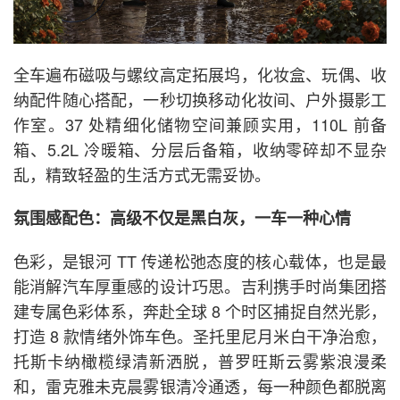
全车遍布磁吸与螺纹高定拓展坞，化妆盒、玩偶、收
纳配件随心搭配，一秒切换移动化妆间、户外摄影工
作室。37 处精细化储物空间兼顾实用，110L 前备
箱、5.2L 冷暖箱、分层后备箱，收纳零碎却不显杂
乱，精致轻盈的生活方式无需妥协。
氛围感配色：高级不仅是黑白灰，一车一种心情
色彩，是银河 TT 传递松弛态度的核心载体，也是最
能消解汽车厚重感的设计巧思。吉利携手时尚集团搭
建专属色彩体系，奔赴全球 8 个时区捕捉自然光影，
打造 8 款情绪外饰车色。圣托里尼月米白干净治愈，
托斯卡纳橄榄绿清新洒脱，普罗旺斯云雾紫浪漫柔
和，雷克雅未克晨雾银清冷通透，每一种颜色都脱离