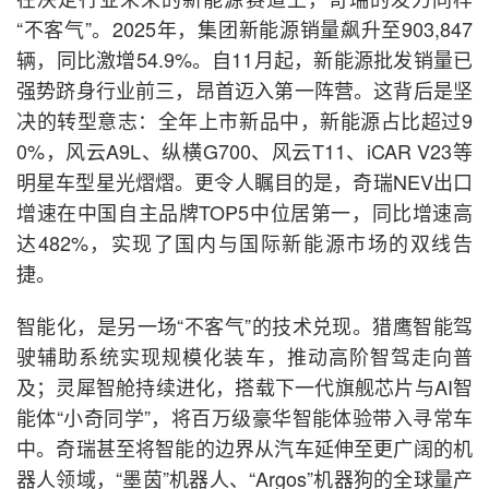
“不客气”。2025年，集团新能源销量飙升至903,847
辆，同比激增54.9%。自11月起，新能源批发销量已
强势跻身行业前三，昂首迈入第一阵营。这背后是坚
决的转型意志：全年上市新品中，新能源占比超过9
0%，风云A9L、纵横G700、风云T11、iCAR V23等
明星车型星光熠熠。更令人瞩目的是，奇瑞NEV出口
增速在中国自主品牌TOP5中位居第一，同比增速高
达482%，实现了国内与国际新能源市场的双线告
捷。
智能化，是另一场“不客气”的技术兑现。猎鹰智能驾
驶辅助系统实现规模化装车，推动高阶智驾走向普
及；灵犀智舱持续进化，搭载下一代旗舰芯片与AI智
能体“小奇同学”，将百万级豪华智能体验带入寻常车
中。奇瑞甚至将智能的边界从汽车延伸至更广阔的机
器人领域，“墨茵”机器人、“Argos”机器狗的全球量产