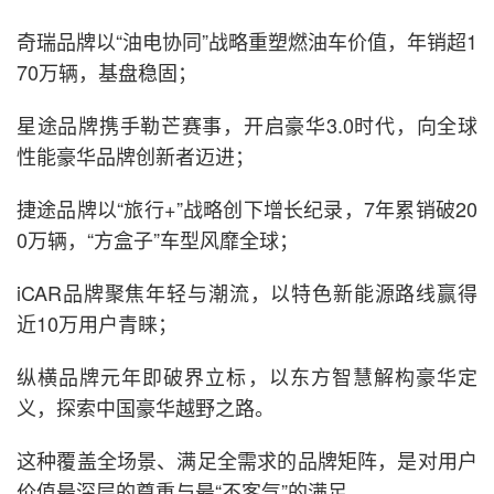
奇瑞品牌以“油电协同”战略重塑燃油车价值，年销超1
70万辆，基盘稳固；
星途品牌携手勒芒赛事，开启豪华3.0时代，向全球
性能豪华品牌创新者迈进；
捷途品牌以“旅行+”战略创下增长纪录，7年累销破20
0万辆，“方盒子”车型风靡全球；
iCAR品牌聚焦年轻与潮流，以特色新能源路线赢得
近10万用户青睐；
纵横品牌元年即破界立标，以东方智慧解构豪华定
义，探索中国豪华越野之路。
这种覆盖全场景、满足全需求的品牌矩阵，是对用户
价值最深层的尊重与最“不客气”的满足。