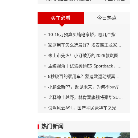
买车必看
今日热点
10-15万预算买纯电家轿，哪几个指标必看？
家庭用车怎么选最好？埃安霸王龙家庭版给出超值答案
未上市先火！小订破万的2026款岚图梦想家到底有多强
主编视角｜试驾奥迪E5 Sportback，将油车驾控引入纯电车
5秒破百的家用车？蒙迪欧运动版真这么猛！
小鹏全新P7，既见未来，为何不buy？
诠释绅士越野，林肯双旗舰将豪华SUV融入自然
试驾风云A9L，国产平民豪华车之光
热门新闻