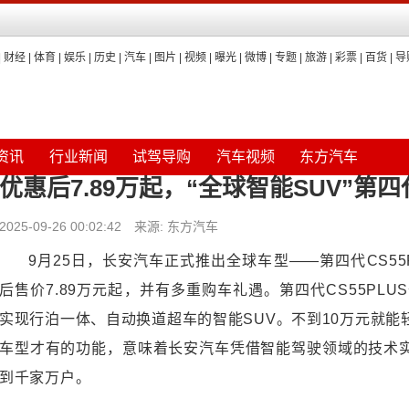
|
财经
|
体育
|
娱乐
|
历史
|
汽车
|
图片
|
视频
|
曝光
|
微博
|
专题
|
旅游
|
彩票
|
百货
|
导
资讯
行业新闻
试驾导购
汽车视频
东方汽车
优惠后7.89万起，“全球智能SUV”第四
2025-09-26 00:02:42 来源: 东方汽车
9月25日，长安汽车正式推出全球车型——第四代CS5
后售价7.89万元起，并有多重购车礼遇。第四代CS55PL
实现行泊一体、自动换道超车的智能SUV。不到10万元就能
车型才有的功能，意味着长安汽车凭借智能驾驶领域的技术
到千家万户。