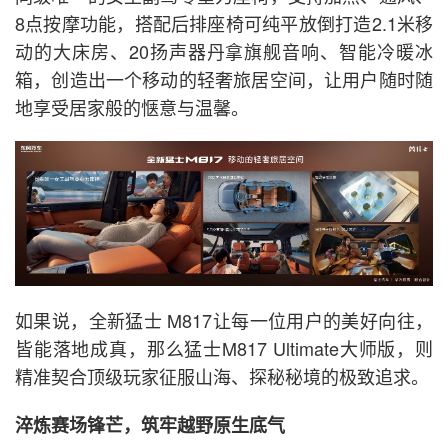
8点按摩功能，搭配后排座椅可纯平放倒打造2.1米移
动的大床房、20扬声器丹拿旗舰音响、智能冷暖冰
箱，创造出一个移动的轻奢旅居空间，让用户随时随
地享受居家般的惬意与温馨。
如果说，全新猛士 M817让每一位用户的美好向往，
皆能落地成真，那么猛士M817 Ultimate大师版，则
精准契合顶级玩家征服山海、探秘秘境的极致追求。
淬炼赛场锋芒，筑牢越野原生底气