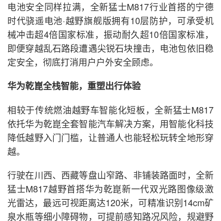
电池安全同样拉满，全新猛士M817行业首搭的宁德
时代骁遥电池·越野旗舰版拥有10层防护，可承受机
械冲击超4倍国家标准，振动耐久超10倍国家标准，
即便穿越乱石路段遭遇尖锐石块撞击，电池包依旧稳
定安全，彻底打消用户户外安全顾虑。
华为乾崑全栈智能，重塑出行体验
相较于传统燃油越野车智能化短板，全新猛士M817
依托华为乾崑全套智能汽车解决方案，用智能化科技
降低越野入门门槛，让普通人也能轻松玩转全地形穿
越。
行驶在川西、西藏等盘山窄路、非铺装路面时，全新
猛士M817越野首搭华为乾崑新一代双光路图像级激
光雷达，最远可视距离达120米，可精准识别14cm矿
泉水瓶等细小障碍物，可提前感知路况风险，规避野