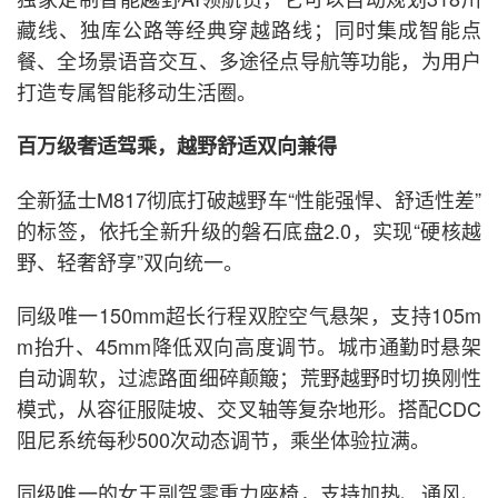
藏线、独库公路等经典穿越路线；同时集成智能点
餐、全场景语音交互、多途径点导航等功能，为用户
打造专属智能移动生活圈。
百万级奢适驾乘，越野舒适双向兼得
全新猛士M817彻底打破越野车“性能强悍、舒适性差”
的标签，依托全新升级的磐石底盘2.0，实现“硬核越
野、轻奢舒享”双向统一。
同级唯一150mm超长行程双腔空气悬架，支持105m
m抬升、45mm降低双向高度调节。城市通勤时悬架
自动调软，过滤路面细碎颠簸；荒野越野时切换刚性
模式，从容征服陡坡、交叉轴等复杂地形。搭配CDC
阻尼系统每秒500次动态调节，乘坐体验拉满。
同级唯一的女王副驾零重力座椅，支持加热、通风、