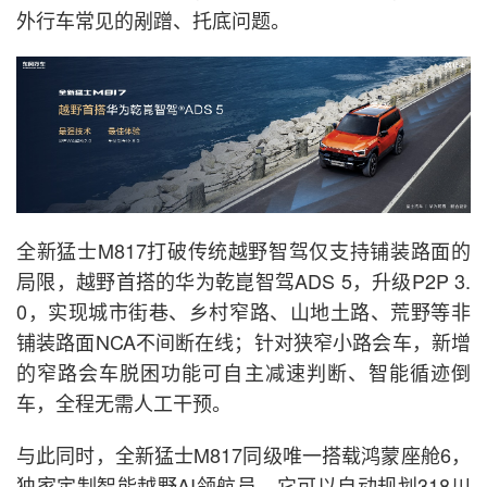
外行车常见的剐蹭、托底问题。
全新猛士M817打破传统越野智驾仅支持铺装路面的
局限，越野首搭的华为乾崑智驾ADS 5，升级P2P 3.
0，实现城市街巷、乡村窄路、山地土路、荒野等非
铺装路面NCA不间断在线；针对狭窄小路会车，新增
的窄路会车脱困功能可自主减速判断、智能循迹倒
车，全程无需人工干预。
与此同时，全新猛士M817同级唯一搭载鸿蒙座舱6，
独家定制智能越野AI领航员，它可以自动规划318川