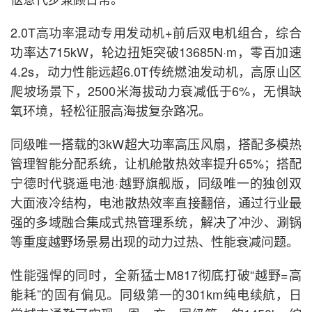
2.0T高功率混动专用发动机+前后双电机组合，综合
功率达715kW，轮边扭矩突破13685N·m，零百加速
4.2s，动力性能远超6.0T传统燃油发动机，高原山区
爬坡场景下，2500米海拔动力衰减低于6%，无惧缺
氧环境，轻松征服高海拔复杂路况。
同级唯一搭载的3kW超大功率高压风扇，搭配多模热
管理智能分配系统，让机舱散热效率提升65%；搭配
宁德时代骁遥电池·越野旗舰版，同级唯一的独创双
大面液冷结构，电池散热效率直接翻倍，通过行业最
强的多域融合集成式热管理系统，解决了冲沙、涮锅
等重度越野场景易出现的动力过热、性能衰减问题。
性能强悍的同时，全新猛士M817彻底打破“越野=高
能耗”的固有偏见。同级第一的301km纯电续航，日