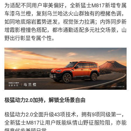
为适配不同用户审美偏好，全新猛士M817新增专属
车漆乌兰橙，复刻乌兰哈达火山群独有的橙赭色调，
如同地底熔岩蓄势迸发，视觉张力拉满；内饰同步新
增霞影橙撞色搭配，都市通勤适配多元社交场景，山
野出行彰显专属个性。
极猛动力2.0加持，解锁全场景自由
极猛动力2.0全面升级43项技术，拥有9项同级第一，
全新猛士M817让用户既能纵情山野征服险阻，亦能
惬意代步兼顾日常。