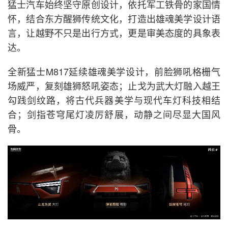
猛士汽车始终坚守原创设计，依托军工铁骨的家国情
怀，结合东方醒狮传统文化，打造出雄魂美学设计语
言，让越野不只是出行方式，更是审美态度的具象表
达。
全新猛士M817延续雄魂美学设计，前脸狮吼格栅气
场威严，复刻雄狮怒吼姿态；止戈为武大灯融入越王
勾践剑纹路，将古代兵器美学与现代车灯科技相结
合；剑指苍穹尾灯凌厉舒展，动静之间尽显大国风
骨。