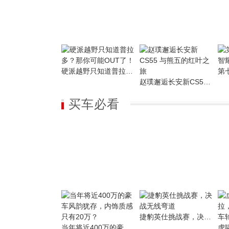
硬派越野只知道普拉多？那你可能OUT了！
赵璞邂逅长安新CS55 与熊五的红叶之旅
买车必看
捷豹英仕挑战赛，决战无线弯道
当年将近400万的豪车风韵犹存，内饰质感只有20万？