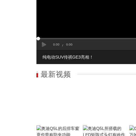
0:00
Loaded
Progress
:
:
0%
0%
Play
Current
Duration
0:00
0:00
/
Time
Time
纯电动SUV传祺GE3亮相！
最新视频