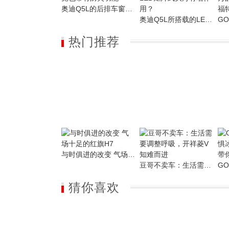
奥迪Q5L的后排车窗竟也带有防夹功能
奥迪Q5L所搭载的LED矩阵式头灯有啥作用？
热门推荐
与时俱进的改变 气场十足的红旗H7
豆哥不卖车：生活需要调整呼吸，开祥菱V知难而进
猜你喜欢